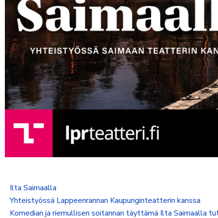
Ilta Saimaalla
Yhteistyössä Lappeenrannan Kaupunginteatterin kanssa
Komedian ja riemullisen soitannan täyttämä Ilta Saimaalla tut