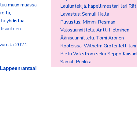
uuluu muun muassa
Lauluntekijä, kapellimestari: Jari Rä
roita,
Lavastus: Samuli Halla
ta yhdistää
Puvustus: Mimmi Resman
lisuuteen.
Valosuunnittelu: Antti Helminen
Äänisuunnittelu: Tomi Aronen
avuotta 2024.
Rooleissa: Wilhelm Grotenfelt, Jan
Pietu Wikström sekä Seppo Kaisanl
ä
Samuli Punkka
i Lappeenrantaa!