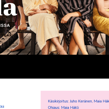
Käsikirjoitus: Juho Keränen, Maia Häk
kii
Ohjaus: Maia Häkli