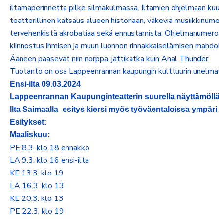
iltamaperinnettä pilke silmäkulmassa. Iltamien ohjelmaan k
teatterillinen katsaus alueen historiaan, väkeviä musiikkinume
tervehenkistä akrobatiaa sekä ennustamista. Ohjelmanumeroi
kiinnostus ihmisen ja muun luonnon rinnakkaiselämisen mahdol
Ääneen pääsevät niin norppa, jättikatka kuin Anal Thunder.
Tuotanto on osa Lappeenrannan kaupungin kulttuurin unelm
Ensi-ilta 09.03.2024
Lappeenrannan Kaupunginteatterin s
uurella näyttämöll
Ilta Saimaalla -esitys kiersi myös työväentaloissa ympär
Esitykset:
Maaliskuu:
PE 8.3. klo 18 ennakko
LA 9.3. klo 16 ensi-ilta
KE 13.3. klo 19
LA 16.3. klo 13
KE 20.3. klo 13
PE 22.3. klo 19