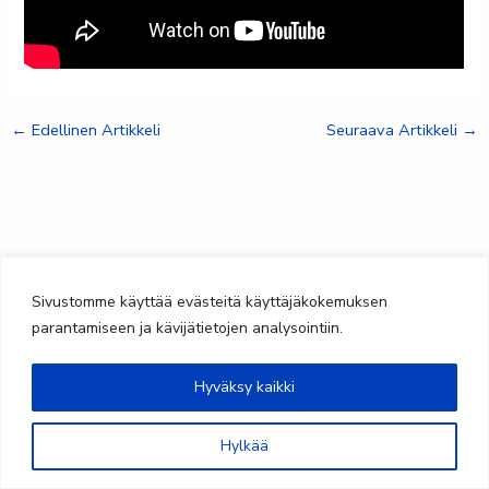
←
Edellinen Artikkeli
Seuraava Artikkeli
→
Sivustomme käyttää evästeitä käyttäjäkokemuksen
parantamiseen ja kävijätietojen analysointiin.
Hyväksy kaikki
@saimaanteatteri
Hylkää