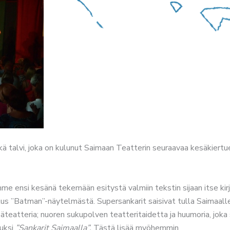
tkä talvi, joka on kulunut Saimaan Teatterin seuraavaa kesäkiertu
 ensi kesänä tekemään esitystä valmiin tekstin sijaan itse kirjo
tus ”Batman”-näytelmästä. Supersankarit saisivat tulla Saimaall
esäteatteria; nuoren sukupolven teatteritaidetta ja huumoria, jok
puksi
”Sankarit Saimaalla”.
Tästä lisää myöhemmin.