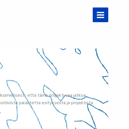
simielisesti, että tämä projekti saa jatkoa
itiivista palautetta esityksestä ja projektista