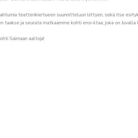
htumia teatterikiertueen suunnitteluun liittyen, sekä itse esi
en taakse ja seurata matkaamme kohti ensi-iltaa, joka on Juvalla 
ohti Saimaan aaltoja!