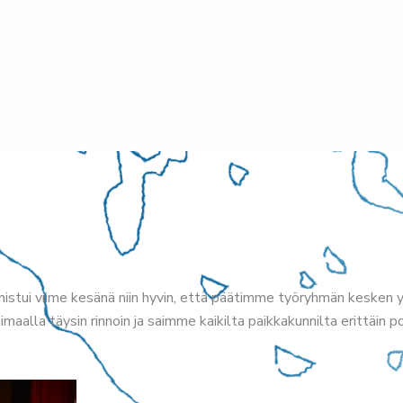
stui viime kesänä niin hyvin, että päätimme työryhmän kesken yk
lla täysin rinnoin ja saimme kaikilta paikkakunnilta erittäin pos