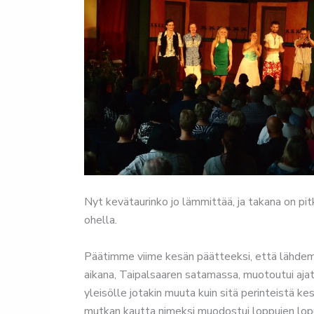
Nyt kevätaurinko jo lämmittää, ja takana on pi
ohella.
Päätimme viime kesän päätteeksi, että lähdemme
aikana, Taipalsaaren satamassa, muotoutui aja
yleisölle jotakin muuta kuin sitä perinteistä k
mutkan kautta nimeksi muodostui loppujen lo