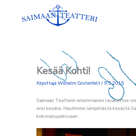
Siirry
sisältöön
Kesää Kohti!
Kirjoittaja
Wilhelm Grotenfelt
/
9.5.2015
Saimaan Teatterin ensimmäinen lavakiertue onni
ensi kesänä. Nautimme lämpimästä kesästä Saimaa
kokonaisuudessaan.