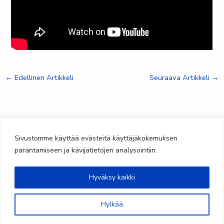
←
Edellinen Artikkeli
Seuraava Artikkeli
→
Sivustomme käyttää evästeitä käyttäjäkokemuksen
parantamiseen ja kävijätietojen analysointiin.
Hyväksy kaikki
@saimaanteatteri
Hylkää