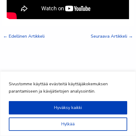
←
Edellinen Artikkeli
Seuraava Artikkeli
→
Sivustomme käyttää evästeitä käyttäjäkokemuksen
parantamiseen ja kävijätietojen analysointiin.
Hyväksy kaikki
@saimaanteatteri
Hylkää