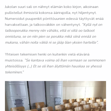
Jukolan suuri sali on nähnyt elämän koko kirjon, aikoinaan
pullistellut ihmisistä kokonsa äärirajoilla, nyt hiljentynyt.
Numeroidut puupenkit pönttöuunien edessä täyttyvät enää
harvakseltaan, ja talkooväkikin on vähentynyt.
”Kyllä nyt on
talkooporukka menny niin vähäks, että ei siitä oo talkoot
onnistuna, se on niin pien se porukka mikä siinä ennää on
mukana, vähän noita väkiä ni se jääp liian yksien harteille”.
Yhteisen tekemisen henki on kuitenkin vielä elävänä
muistoissa.
”Se kantava voima oli ihan varmaan se semmonen
yhteisöllisyys (…) Et se oli ihan älyttömän hauskaa se yhessä
tekeminen.”