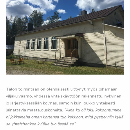
Talon toimintaan on olennaisesti liittynyt myös pihamaan
viljakuivaamo, yhdessä yhteiskäyttöön rakennettu, nykyinen
jo järjestyksessään kolmas, samoin kuin joukko yhteisesti
lainattavia maatalouskoneita.
”Aina ku oli joku kokoontumine
ni jokkaineha oman kortensa tuo kekkoon, mitä pystyy niin kyllä
se yhteishenkee kylälle luo lissää se”.