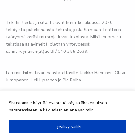
* * *
Tekstin tiedot ja sitaatit ovat huhti–kesäkuussa 2020
tehdyistä puhelinhaastatteluista, joilla Saimaan Teatterin
työryhmä keräsi muistoja Juvan Jukolasta. Mikäli huomasit
tekstissä asiavirheitä, olethan yhteydessä:
sanna.ryynanen(at)uef.fi / 040 355 2639.
Lämmin kiitos Juvan haastateltaville: Jaakko Hänninen, Olavi
Jumppanen, Heli Lipsanen ja Pia Roiha.
Kuvat: Saimaan Teatteri
Sivustomme käyttää evästeitä käyttäjäkokemuksen
parantamiseen ja kävijätietojen analysointiin.
Hyväksy kaikki