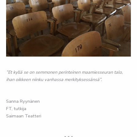
”Et kyllä se on semmonen perinteinen maamiesseuran talo,
ihan oikkeen niinku vanhassa merkityksessänsä”.
Sanna Ryynänen
FT, tutkija
Saimaan Teatteri