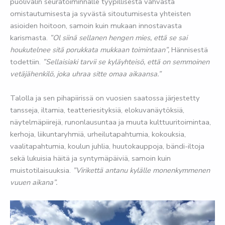
puolivälin seuratoiminnalle tyypillisestä vahvasta
omistautumisesta ja syvästä sitoutumisesta yhteisten
asioiden hoitoon, samoin kuin mukaan innostavasta
karismasta.
”Ol siinä sellanen hengen mies, että se sai
houkutelnee sitä porukkata mukkaan toimintaan”,
Hännisestä
todettiin.
”Sellaisiaki tarvii se kyläyhteisö, että on semmoinen
vetäjähenkilö, joka uhraa sitte omaa aikaansa.”
Talolla ja sen pihapiirissä on vuosien saatossa järjestetty
tansseja, iltamia, teatteriesityksiä, elokuvanäytöksiä,
näytelmäpiirejä, runonlausuntaa ja muuta kulttuuritoimintaa,
kerhoja, liikuntaryhmiä, urheilutapahtumia, kokouksia,
vaalitapahtumia, koulun juhlia, huutokauppoja, bändi-iltoja
sekä lukuisia häitä ja syntymäpäiviä, samoin kuin
muistotilaisuuksia.
”Virikettä antanu kylälle monenkymmenen
vuuen aikana”.