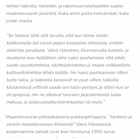
tehtiin talkoilla, tietenkin, ja rakennusmateriaalitkin saatiin
maamiesseuran jäseniltä. Kuka antoi puita metsästään, kuka
jotain muuta.
”Se historia lähti sillä tavalla, että kun tänne meiän
kyläkunnalle tuli varsin paljon karjalaisia siirtolaisia, erittäin
aktiivista porukkata. Väinö Hänninen, Kivennavalta kotoisin, ja
muutama muu kyläläinen siinä rupes puuhamaan, että pitäis
saada seuratoimintaa, näyttelytoimintaa ja muuta virikkeellistä
kulttuuritoimintaa tähän kylälle. He rupes puuhaamaan sitten
tuota taloa, ja talkoolla keräsivät ne puut siihen, talkoilla
käytännössä yrittivät saada sen talon pystyyn, ja sitten kun se
oli pystyssä, niin ne alkoivat tanssien järjestämisellä tuota
maksaa, ja elokuvateatteritoimintaahan oli myös.”
Maamiesseuran pitkäaikaisesta puheenjohtajasta,
”henkeen ja
vereen maamiesseuran ihmisestä”
Väinö Hännisestä
kuulemamme tarinat ovat kuin tiivistymä 1900-luvun