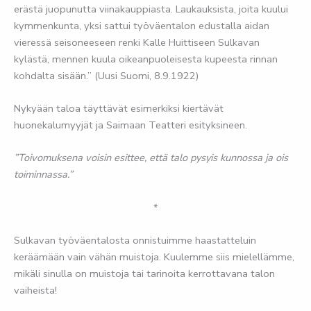
erästä juopunutta viinakauppiasta. Laukauksista, joita kuului
kymmenkunta, yksi sattui työväentalon edustalla aidan
vieressä seisoneeseen renki Kalle Huittiseen Sulkavan
kylästä, mennen kuula oikeanpuoleisesta kupeesta rinnan
kohdalta sisään.” (Uusi Suomi, 8.9.1922)
Nykyään taloa täyttävät esimerkiksi kiertävät
huonekalumyyjät ja Saimaan Teatteri esityksineen.
”Toivomuksena voisin esittee, että talo pysyis kunnossa ja ois
toiminnassa.”
*
Sulkavan työväentalosta onnistuimme haastatteluin
keräämään vain vähän muistoja. Kuulemme siis mielellämme,
mikäli sinulla on muistoja tai tarinoita kerrottavana talon
vaiheista!