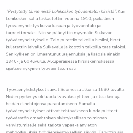
”Pystytetty tänne niistä Lohikosken työväentalon hirsistä”.
Kun
Lohikosken saha lakkautettiin vuonna 1910, paikallinen
työväenyhdistys kuivui kasaan ja työväentalo jäi
tarpeettomaksi. Niin se päädyttiin myymään Sulkavan
työväenyhdistykselle. Talo purettiin talkoilla hirsiksi, hirret
kuljetettiin laivalla Sulkavalle ja koottiin talkoilla taas taloksi.
Sen kylkeen on ilmaantunut laajennuksia ja lisäosia ainakin
1940- ja 60-luvuilla. Alkuperäisessä hirsirakennuksessa
sijaitsee nykyinen työväentalon sali.
Työväenyhdistykset saivat Suomessa alkunsa 1880-luvulla.
Niiden pyrkimys oli tuoda työväkeä yhteen ja etsiä keinoja
heidän elinehtojensa parantamiseen. Samalla
työväenyhdistykset ottivat tehtäväkseen luoda puitteet
työväestön omaehtoisen sivistyksellisen toiminnan
vahvistumiselle sekä tarjota vapaa-ajanvieton
mahdollisuuksia työväensivistyksellisin sävyin. Tarvittiin siis