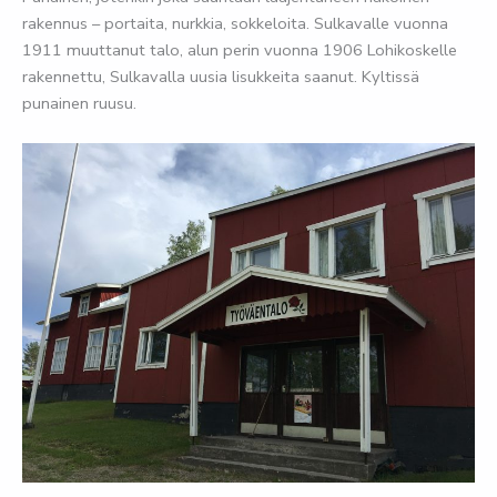
rakennus – portaita, nurkkia, sokkeloita. Sulkavalle vuonna
1911 muuttanut talo, alun perin vuonna 1906 Lohikoskelle
rakennettu, Sulkavalla uusia lisukkeita saanut. Kyltissä
punainen ruusu.