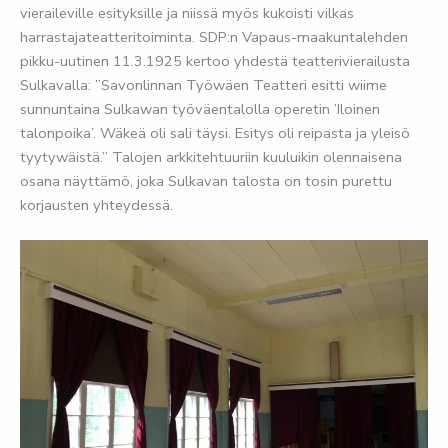
vieraileville esityksille ja niissä myös kukoisti vilkas
harrastajateatteritoiminta. SDP:n Vapaus-maakuntalehden
pikku-uutinen 11.3.1925 kertoo yhdestä teatterivierailusta
Sulkavalla: ”Savonlinnan Työwäen Teatteri esitti wiime
sunnuntaina Sulkawan työväentalolla operetin ’Iloinen
talonpoika’. Wäkeä oli sali täysi. Esitys oli reipasta ja yleisö
tyytywäistä.” Talojen arkkitehtuuriin kuuluikin olennaisena
osana näyttämö, joka Sulkavan talosta on tosin purettu
korjausten yhteydessä.