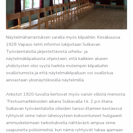
Näytelmäharrastuksen saralla myös kilpailtiin. Kesäkuussa
1928 Vapaus-lehti informoi lukijoitaan Sulkavan
Työväentalolla järjestettävistä urheilu- ja
näytelmäkilpailuista ohjeistaen, että kaikkien alueen
yhdistysten olisi syytä harkita molempiin kilpailuihin
osallistumista ja että näytelmäkilpailuun voi osallistua
ainoastaan yksinäytöksisillä näytelmillä.
Arkistot 1920-luvulta kertovat myös varsin villistä menosta:
”Pestuumarkkinoiden aikana Sulkavalla t.k. 2 p:n iltana
Sulkavan työväentalolla olleiden tanssi-iltamien kestäessä
ryhtyivät sinne talon läheisyyteen kokoontuneet huligaanit
ammuskelemaan tarkoituksella nähtävästi ampua sinne
saapuneita poliisimiehiä, kun nämä ryhtyivät takaa ajamaan