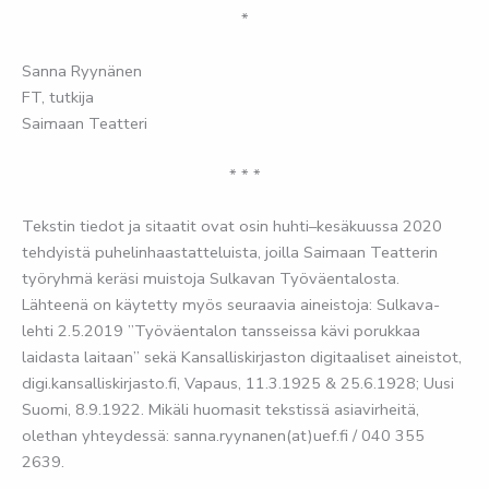
*
Sanna Ryynänen
FT, tutkija
Saimaan Teatteri
* * *
Tekstin tiedot ja sitaatit ovat osin huhti–kesäkuussa 2020
tehdyistä puhelinhaastatteluista, joilla Saimaan Teatterin
työryhmä keräsi muistoja Sulkavan Työväentalosta.
Lähteenä on käytetty myös seuraavia aineistoja: Sulkava-
lehti 2.5.2019 ”Työväentalon tansseissa kävi porukkaa
laidasta laitaan” sekä Kansalliskirjaston digitaaliset aineistot,
digi.kansalliskirjasto.fi, Vapaus, 11.3.1925 & 25.6.1928; Uusi
Suomi, 8.9.1922. Mikäli huomasit tekstissä asiavirheitä,
olethan yhteydessä: sanna.ryynanen(at)uef.fi / 040 355
2639.