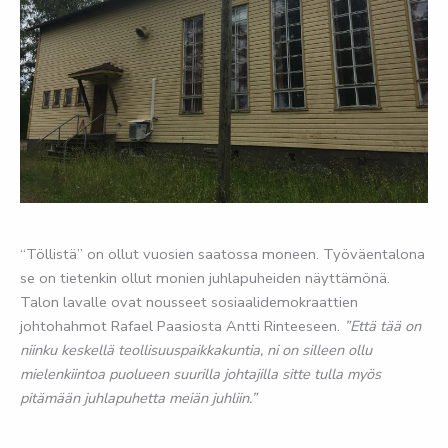
“Töllistä” on ollut vuosien saatossa moneen. Työväentalona
se on tietenkin ollut monien juhlapuheiden näyttämönä.
Talon lavalle ovat nousseet sosiaalidemokraattien
johtohahmot Rafael Paasiosta Antti Rinteeseen.
”Että tää on
niinku keskellä teollisuuspaikkakuntia, ni on silleen ollu
mielenkiintoa puolueen suurilla johtajilla sitte tulla myös
pitämään juhlapuhetta meiän juhliin.”