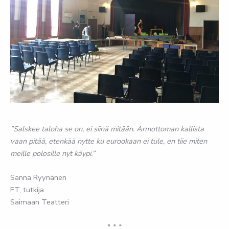
”Salskee taloha se on, ei siinä mitään. Armottoman kallista
vaan pitää, etenkää nytte ku eurookaan ei tule, en tiie miten
meille polosille nyt käypi.”
Sanna Ryynänen
FT, tutkija
Saimaan Teatteri
* * *