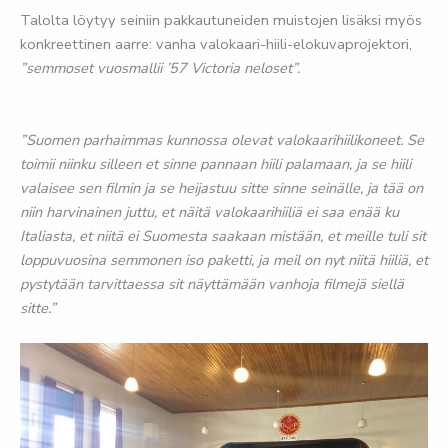
Talolta löytyy seiniin pakkautuneiden muistojen lisäksi myös
konkreettinen aarre: vanha valokaari-hiili-elokuvaprojektori,
”semmoset vuosmallii ’57 Victoria neloset”.
”Suomen parhaimmas kunnossa olevat valokaarihiilikoneet. Se
toimii niinku silleen et sinne pannaan hiili palamaan, ja se hiili
valaisee sen filmin ja se heijastuu sitte sinne seinälle, ja tää on
niin harvinainen juttu, et näitä valokaarihiiliä ei saa enää ku
Italiasta, et niitä ei Suomesta saakaan mistään, et meille tuli sit
loppuvuosina semmonen iso paketti, ja meil on nyt niitä hiiliä, et
pystytään tarvittaessa sit näyttämään vanhoja filmejä siellä
sitte.”