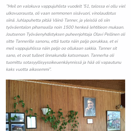
”Meil on valokuva vappujuhlista vuodelt ’51, talossa ei ollu viel
ulkovuorausta, oli vaan semmonen sisävuori, vinolaudotus
siinä. Juhlapuhetta pitää Väinö Tanner, ja yleisöä oli siin
työväentalon pihamaalla noin 1500 henkeä lehtitieon mukaan.
Joutsenon Työväenyhdistyksen puheenjohtaja Olavi Pellinen oli
sitte Tannerille sanonu, että tuota näin paljo porukkaa, et ei
meil vappujuhlissa näin paljo oo ollukaan sakkia. Tanner sit
sano, et ovat tulleet linnakundia katsomaan. Tannerha oli
tuomittu sotasyyllisyysoikeuenkäynnissä ja hää oli vapautunu
kaks vuotta aikasemmi”.