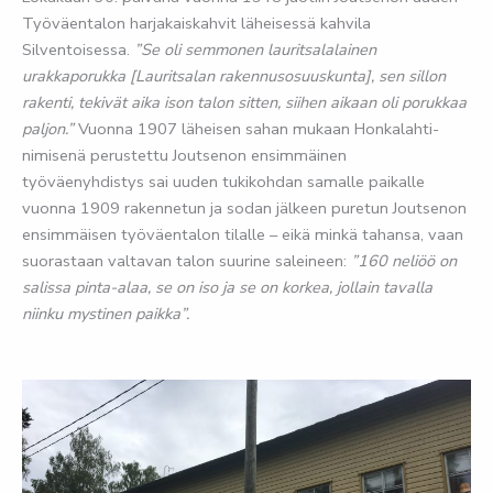
Työväentalon harjakaiskahvit läheisessä kahvila
Silventoisessa.
”Se oli semmonen lauritsalalainen
urakkaporukka [Lauritsalan rakennusosuuskunta], sen sillon
rakenti, tekivät aika ison talon sitten, siihen aikaan oli porukkaa
paljon.”
Vuonna 1907 läheisen sahan mukaan Honkalahti-
nimisenä perustettu Joutsenon ensimmäinen
työväenyhdistys sai uuden tukikohdan samalle paikalle
vuonna 1909 rakennetun ja sodan jälkeen puretun Joutsenon
ensimmäisen työväentalon tilalle – eikä minkä tahansa, vaan
suorastaan valtavan talon suurine saleineen:
”160 neliöö on
salissa pinta-alaa, se on iso ja se on korkea, jollain tavalla
niinku mystinen paikka”.