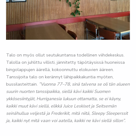
Talo on myös ollut seutukuntansa todellinen viihdekeskus.
Talolla on juhlittu villisti, jännitetty täpötäysissä huoneissa
bingolappujen äärellä, kokoonnuttu elokuvien ääreen.
Tanssijoita talo on kerännyt lähipaikkakuntia myöten,
bussilasteittain.
”Vuonna 77–78, sinä talvena se oli tän alueen
suurin nuorten tanssipaikka, siellä kävi kaikki Suomen
ykkösesiintyjät, Hurriganesia lukuun ottamatta, se ei käyny,
kaikki muut kävi siellä, elikkä Juice Leskiset ja Seitsemän
seinähullua veljestä ja Frederikit, mitä niitä, Sleepy Sleeperssit
ja, kaikki nyt mitä vaan voi aatella, kaikki ne kävi siellä sillon”.