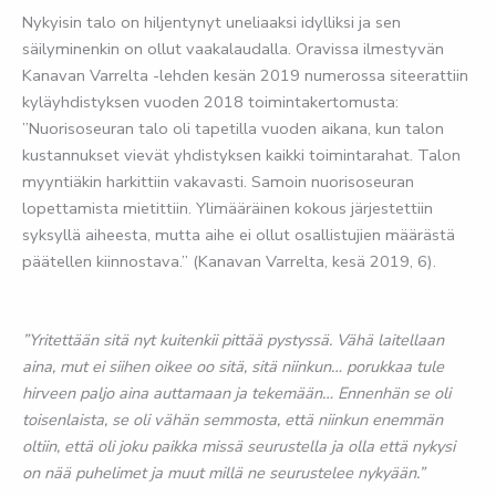
Nykyisin talo on hiljentynyt uneliaaksi idylliksi ja sen
säilyminenkin on ollut vaakalaudalla. Oravissa ilmestyvän
Kanavan Varrelta -lehden kesän 2019 numerossa siteerattiin
kyläyhdistyksen vuoden 2018 toimintakertomusta:
”Nuorisoseuran talo oli tapetilla vuoden aikana, kun talon
kustannukset vievät yhdistyksen kaikki toimintarahat. Talon
myyntiäkin harkittiin vakavasti. Samoin nuorisoseuran
lopettamista mietittiin. Ylimääräinen kokous järjestettiin
syksyllä aiheesta, mutta aihe ei ollut osallistujien määrästä
päätellen kiinnostava.” (Kanavan Varrelta, kesä 2019, 6).
”Yritettään sitä nyt kuitenkii pittää pystyssä. Vähä laitellaan
aina, mut ei siihen oikee oo sitä, sitä niinkun… porukkaa tule
hirveen paljo aina auttamaan ja tekemään… Ennenhän se oli
toisenlaista, se oli vähän semmosta, että niinkun enemmän
oltiin, että oli joku paikka missä seurustella ja olla että nykysi
on nää puhelimet ja muut millä ne seurustelee nykyään.”