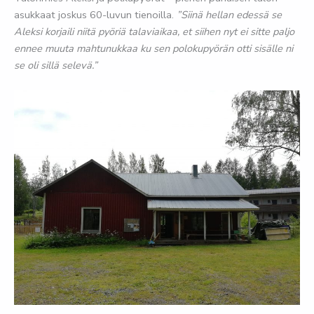
asukkaat joskus 60-luvun tienoilla.
”Siinä hellan edessä se
Aleksi korjaili niitä pyöriä talaviaikaa, et siihen nyt ei sitte paljo
ennee muuta mahtunukkaa ku sen polokupyörän otti sisälle ni
se oli sillä selevä.”