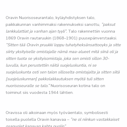
Oravin Nuorisoseurantalo, kyläyhdistyksen talo,
paikkakunnan vanhimmaksi rakennukseksi sanottu,
”paksut
lankkulattiat ja vanhan ajan tyyli”.
Talo rakennettiin vuonna
1869 Oravin rautaruukin (1868–1901) puusepänverstaaksi.
”Sitten tää Oravin pruukki loppu tuhatyheksänsattooyks ja sitte
siirty yksityiselle omistajalle nämä maa-alueet mitä siinä oli ja
sitten tuota se yksityisomistaja, joka sen omisti sillon 30-
luvulla, kun perustettiin näitä suojeluskuntia, ni se
suojeluskunta osti sen talon silloselta omistajalta ja sitten siitä
[suojeluskunnan] pakkolakkautuksen myötä tuli sitten
nuorisoseuralle se talo.”
Nuorisoseuran kotina talo on
toiminut siis vuodesta 1944 lähtien.
Oravissa oli aikoinaan myös työväentalo, symbolisesti
toisella puolella Oravin kanavaa –
”ne ol niinkun vastakkaiset
osapuolet kanavan kahta puolin”
.