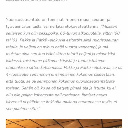
Nuorisoseurantalo on toiminut, monen muun seuran- ja
työväentalon lailla, esimerkiksi elokuvateatterina.
”Muistan
sellaisen kun olin pikkupoika, 60-luvun alkupuolella, sillon ’60
tai ’61, Pekka ja Pätkä -elokuvia esitettiin siinä nuorisoseuran
talolla, ja veljeni on minuu neljä vuotta vanhempi, ja mä
muistan aina sen kun isäni sitten talutti veljeni ja minut käsi
kädessä, toisiamme pidimme käsistä ja tuota istuimme
etupenkissä sitten katsomassa Pekka ja Pätkä -elokuvaa, se oli
4-vuotiaalle semmonen ensimmäinen kokemus oikeestaan,
että tuota, se oli semmonen kokemus nuorisoseurantalosta
tosiaan. Sehän oli, ku se oli tietysti pimeä tila ja istuttii, ku ei
ollu niin paljon kokemusta nelivuotiaana. Ihmiset nauro
hirveesti ni pitihän se iteki olla mukana nauramassa myös, ei
sen puoleen sitte.”