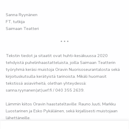
Sanna Ryynänen
FT, tutkija
Saimaan Teatteri
* * *
Tekstin tiedot ja sitaatit ovat huhti–kesäkuussa 2020
tehdyistä puhelinhaastatteluista, joilla Saimaan Teatterin
työryhmä keräsi muistoja Oravin Nuorisoseurantalosta sekä
kirjoituskutsulla kerätyistä tarinoista. Mikäli huomasit
tekstissä asiavirheitä, olethan yhteydessä:
sanna.ryynanen(at)uef.fi / 040 355 2639.
Lämmin kiitos Oravin haastateltaville: Rauno Juuti, Markku
Luostarinen ja Esko Pykäläinen, sekä kirjallisesti muistojaan
lähettäneille.