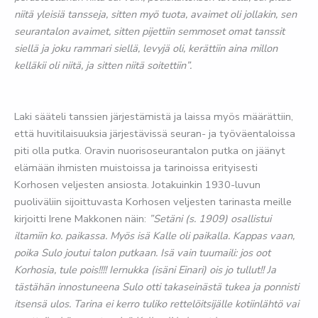
niitä yleisiä tansseja, sitten myö tuota, avaimet oli jollakin, sen
seurantalon avaimet, sitten pijettiin semmoset omat tanssit
siellä ja joku rammari siellä, levyjä oli, kerättiin aina millon
kelläkii oli niitä, ja sitten niitä soitettiin”.
Laki sääteli tanssien järjestämistä ja laissa myös määrättiin,
että huvitilaisuuksia järjestävissä seuran- ja työväentaloissa
piti olla putka. Oravin nuorisoseurantalon putka on jäänyt
elämään ihmisten muistoissa ja tarinoissa erityisesti
Korhosen veljesten ansiosta. Jotakuinkin 1930-luvun
puoliväliin
sijoittuvasta Korhosen veljesten tarinasta meille
kirjoitti Irene Makkonen näin:
”Setäni (s. 1909) osallistui
iltamiin ko. paikassa. Myös isä Kalle oli paikalla. Kappas vaan,
poika Sulo joutui talon putkaan. Isä vain tuumaili: jos oot
Korhosia, tule pois!!!! Iernukka (isäni Einari) ois jo tullut!! Ja
tästähän innostuneena Sulo otti takaseinästä tukea ja ponnisti
itsensä ulos. Tarina ei kerro tuliko rettelöitsijälle kotiinlähtö vai