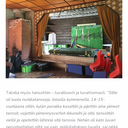
Talolla myös tanssittiin – luvallisesti ja luvattomasti.
”Sitte
oli tuota nurkkatansseja, toisella kymmenellä, 14–15-
vuotiaana oltiin, kylän porukka kasattiin ja pijettiin aina pimeet
tanssit, vejettiin pimennysverhot ikkunoihi ja oltii, tanssittiin
siellä ja opetettiin lähinnä sitä tanssia. Nehän oli kato luvan
perusteellahan niitä sai vain, poliisilaitoksen luvalla, sai pitää