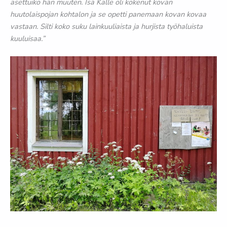
asettuiko hän muuten. Isä Kalle oli kokenut kovan
huutolaispojan kohtalon ja se opetti panemaan kovan kovaa
vastaan. Silti koko suku lainkuuliaista ja hurjista työhaluista
kuuluisaa.”