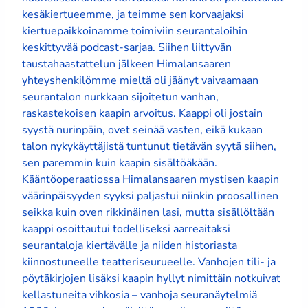
kesäkiertueemme, ja teimme sen korvaajaksi
kiertuepaikkoinamme toimiviin seurantaloihin
keskittyvää podcast-sarjaa. Siihen liittyvän
taustahaastattelun jälkeen Himalansaaren
yhteyshenkilömme mieltä oli jäänyt vaivaamaan
seurantalon nurkkaan sijoitetun vanhan,
raskastekoisen kaapin arvoitus. Kaappi oli jostain
syystä nurinpäin, ovet seinää vasten, eikä kukaan
talon nykykäyttäjistä tuntunut tietävän syytä siihen,
sen paremmin kuin kaapin sisältöäkään.
Kääntöoperaatiossa Himalansaaren mystisen kaapin
väärinpäisyyden syyksi paljastui niinkin proosallinen
seikka kuin oven rikkinäinen lasi, mutta sisällöltään
kaappi osoittautui todelliseksi aarreaitaksi
seurantaloja kiertävälle ja niiden historiasta
kiinnostuneelle teatteriseurueelle. Vanhojen tili- ja
pöytäkirjojen lisäksi kaapin hyllyt nimittäin notkuivat
kellastuneita vihkosia – vanhoja seuranäytelmiä