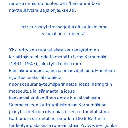
talossa
onnistuu puolestaan ”heikommillakin
näyttelijävoimilla ja ohjauksella”.
Eri seuranäytelmäsarjoilla oli kullakin oma
visuaalinen ilmeensä.
Yksi erityisen tuotteliaista seuranäytelmien
kirjoittajista oli edellä mainittu Urho Karhumäki
(1891–1947), joka työskenteli mm.
kansakoulunopettajana ja maanviljelijänä. Hänet voi
sijoittaa osaksi alkiolaista
nuorisoseuranäytelmäperinnettä, jossa ihannoitiin
maaseutua ja isänmaata ja jossa
kansanvalistuksellinen eetos kuulsi vahvana.
Suomalaiseen kulttuurihistoriaan Karhumäki on
jäänyt taidelajien olympialaisten kultamitalistina.
Karhumäki sai mitalinsa vuoden 1936 Berliinin
taideolympialaisissa romaanistaan
Avoveteen
, jonka