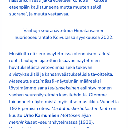
hassunkurisesti jalka edelleen koholla”; ”kulkee
eteenpäin kallistuneena mutta muuten selkä
suorana”, ja muuta vastaavaa.
Vanhoja seuranäytelmiä Himalansaaren
nuorisoseurantalo Koivulassa syyskuussa 2022.
Musiikilla oli seuranäytelmissä olennaisen tärkeä
rooli. Laulujen ajateltiin lisäävän näytelmien
huvituksellista vetovoimaa sekä tukevan
sivistyksellisiä ja kansanvalistuksellisia tavoitteita.
Maaseutua etsimässä
-näytelmän määreeksi
löytämämme sana
laulunsekainen
esiintyy monen
vanhan seuranäytelmän kansilehdellä. Olemme
lainanneet näytelmistä myös itse musiikkia. Vuodelta
1928 peräisin oleva
Maatalouskerholaisten laulu
on
kuultu
Urho Karhumäen
Möttösen äijän
menninkäiset
-seuranäytelmässä (1938).