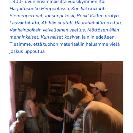
1900-luvun ensimmäisiltä vuosikymmeniltä:
Harjoitushetki Himppulassa, Kun käki kukahti,
Siemenperunat, Jooseppi kosii, Renk’ Kallen urotyö,
Lauvantai-ilta, Ah hän suuteli, Rautatiehallitus istuu,
Vanhainpoikain vaivalloinen vaellus, Möttösen äijän
menninkäiset, Kun naiset kosivat
, ja niin edelleen.
Tiesimme, että tuohon materiaaliin haluamme vielä
joskus uppoutua.