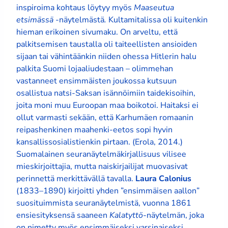
inspiroima kohtaus löytyy myös
Maaseutua
etsimässä
-näytelmästä
.
Kultamitalissa oli kuitenkin
hieman erikoinen sivumaku. On arveltu, että
palkitsemisen taustalla oli taiteellisten ansioiden
sijaan tai vähintäänkin niiden ohessa Hitlerin halu
palkita Suomi lojaaliudestaan – olimmehan
vastanneet ensimmäisten joukossa kutsuun
osallistua natsi-Saksan isännöimiin taidekisoihin,
joita moni muu Euroopan maa boikotoi. Haitaksi ei
ollut varmasti sekään, että Karhumäen romaanin
reipashenkinen maahenki-eetos sopi hyvin
kansallissosialistienkin pirtaan. (Erola, 2014.)
Suomalainen seuranäytelmäkirjallisuus vilisee
mieskirjoittajia, mutta naiskirjailijat muovasivat
perinnettä merkittävällä tavalla.
Laura Calonius
(1833–1890) kirjoitti yhden ”ensimmäisen aallon”
suosituimmista seuranäytelmistä, vuonna 1861
ensiesityksensä saaneen
Kalatyttö
-näytelmän, joka
on nimetty myös ensimmäiseksi varsinaiseksi