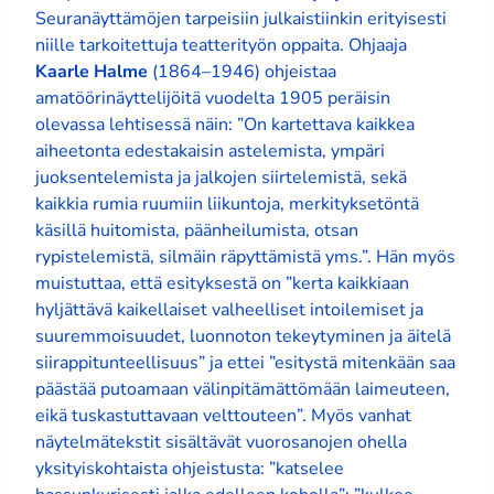
Seuranäyttämöjen tarpeisiin julkaistiinkin erityisesti
niille tarkoitettuja teatterityön oppaita. Ohjaaja
Kaarle Halme
(1864–1946) ohjeistaa
amatöörinäyttelijöitä vuodelta 1905 peräisin
olevassa lehtisessä näin: ”On kartettava kaikkea
aiheetonta edestakaisin astelemista, ympäri
juoksentelemista ja jalkojen siirtelemistä, sekä
kaikkia rumia ruumiin liikuntoja, merkityksetöntä
käsillä huitomista, päänheilumista, otsan
rypistelemistä, silmäin räpyttämistä yms.”. Hän myös
muistuttaa, että esityksestä on ”kerta kaikkiaan
hyljättävä kaikellaiset valheelliset intoilemiset ja
suuremmoisuudet, luonnoton tekeytyminen ja äitelä
siirappitunteellisuus” ja ettei ”esitystä mitenkään saa
päästää putoamaan välinpitämättömään laimeuteen,
eikä tuskastuttavaan velttouteen”. Myös vanhat
näytelmätekstit sisältävät vuorosanojen ohella
yksityiskohtaista ohjeistusta: ”katselee