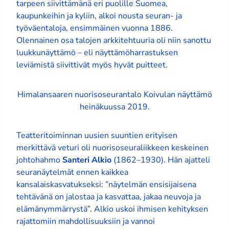
tarpeen siivittämänä eri puolille Suomea,
kaupunkeihin ja kyliin, alkoi nousta seuran- ja
työväentaloja, ensimmäinen vuonna 1886.
Olennainen osa talojen arkkitehtuuria oli niin sanottu
luukkunäyttämö – eli näyttämöharrastuksen
leviämistä siivittivät myös hyvät puitteet.
Himalansaaren nuorisoseurantalo Koivulan näyttämö
heinäkuussa 2019.
Teatteritoiminnan uusien suuntien erityisen
merkittävä veturi oli nuorisoseuraliikkeen keskeinen
johtohahmo
Santeri Alkio
(1862–1930). Hän ajatteli
seuranäytelmät ennen kaikkea
kansalaiskasvatukseksi: ”näytelmän ensisijaisena
tehtävänä on jalostaa ja kasvattaa, jakaa neuvoja ja
elämänymmärrystä”. Alkio uskoi ihmisen kehityksen
rajattomiin mahdollisuuksiin ja vannoi