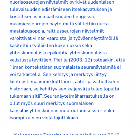
nuorisoseurojen näytelmät pyrkivät uudenlaisen
tulevaisuuden edistämiseen itsekasvatuksen ja
kristillisen isänmaallisuuden hengessä,
maamiesseurojen näytelmillä välitettiin uutta
maatalousoppia, raittiusseurojen näytelmät
varoittivat viinan vaaroista, ja työväennäyttämöillä
käsiteltiin työläisten kokemuksia sekä
yhteiskunnallisia epäkohtia yhteiskunnallista
valistusta levittäen. Pietilä (2003, 12) toteaakin, että
”ilman kontekstiaan suomalaista seuranäytelmää ei
voi tarkastella. Sen kehitys ja merkitys liittyy
kiinteästi maamme kulttuuri-, aate- ja valtiolliseen
historiaan, se kehittyy sen kyljessä ja tulee lopulta
tukemaan sitä”. Seuranäytelmäharrastuksella on
ollut myös suuri merkitys suomalaisen
kansalaisyhteiskunnan muotoutumisessa – ehkä
isompi kuin on vielä tajuttukaan.