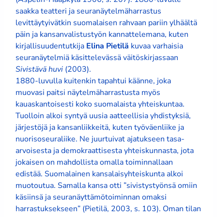
saakka teatteri ja seuranäytelmäharrastus
levittäytyivätkin suomalaisen rahvaan pariin ylhäältä
päin ja kansanvalistustyön kannattelemana, kuten
kirjallisuudentutkija
Elina Pietilä
kuvaa varhaisia
seuranäytelmiä käsittelevässä väitöskirjassaan
Sivistävä huvi
(2003).
1880-luvulla kuitenkin tapahtui käänne, joka
muovasi paitsi näytelmäharrastusta myös
kauaskantoisesti koko suomalaista yhteiskuntaa.
Tuolloin alkoi syntyä uusia aatteellisia yhdistyksiä,
järjestöjä ja kansanliikkeitä, kuten työväenliike ja
nuorisoseuraliike. Ne juurtuivat ajatukseen tasa-
arvoisesta ja demokraattisesta yhteiskunnasta, jota
jokaisen on mahdollista omalla toiminnallaan
edistää. Suomalainen kansalaisyhteiskunta alkoi
muotoutua. Samalla kansa otti ”sivistystyönsä omiin
käsiinsä ja seuranäyttämötoiminnan omaksi
harrastuksekseen” (Pietilä, 2003, s. 103). Oman tilan