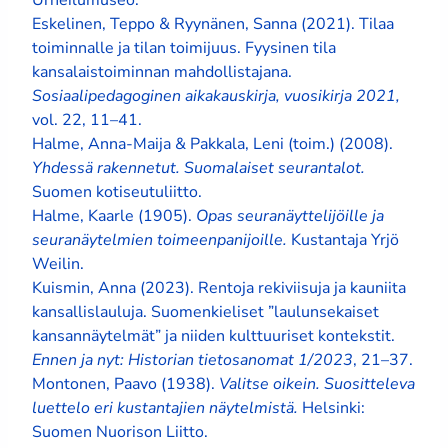
Eskelinen, Teppo & Ryynänen, Sanna (2021). Tilaa
toiminnalle ja tilan toimijuus. Fyysinen tila
kansalaistoiminnan mahdollistajana.
Sosiaalipedagoginen aikakauskirja, vuosikirja 2021,
vol. 22, 11–41.
Halme, Anna-Maija & Pakkala, Leni (toim.) (2008).
Yhdessä rakennetut. Suomalaiset seurantalot.
Suomen kotiseutuliitto.
Halme, Kaarle (1905).
Opas seuranäyttelijöille ja
seuranäytelmien toimeenpanijoille.
Kustantaja Yrjö
Weilin.
Kuismin, Anna (2023). Rentoja rekiviisuja ja kauniita
kansallislauluja. Suomenkieliset ”laulunsekaiset
kansannäytelmät” ja niiden kulttuuriset kontekstit.
Ennen ja nyt: Historian tietosanomat 1/2023
, 21–37.
Montonen, Paavo (1938).
Valitse oikein. Suositteleva
luettelo eri kustantajien näytelmistä.
Helsinki:
Suomen Nuorison Liitto.