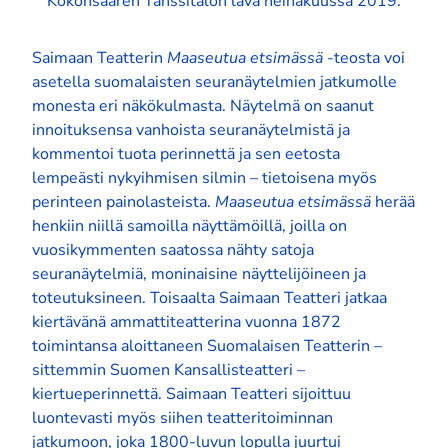
Kokonsaaren Tanssitalon lava heinäkuussa 2019.
Saimaan Teatterin
Maaseutua etsimässä
-teosta voi
asetella suomalaisten seuranäytelmien jatkumolle
monesta eri näkökulmasta. Näytelmä on saanut
innoituksensa vanhoista seuranäytelmistä ja
kommentoi tuota perinnettä ja sen eetosta
lempeästi nykyihmisen silmin – tietoisena myös
perinteen painolasteista.
Maaseutua etsimässä
herää
henkiin niillä samoilla näyttämöillä, joilla on
vuosikymmenten saatossa nähty satoja
seuranäytelmiä, moninaisine näyttelijöineen ja
toteutuksineen. Toisaalta Saimaan Teatteri jatkaa
kiertävänä ammattiteatterina vuonna 1872
toimintansa aloittaneen Suomalaisen Teatterin –
sittemmin Suomen Kansallisteatteri –
kiertueperinnettä. Saimaan Teatteri sijoittuu
luontevasti myös siihen teatteritoiminnan
jatkumoon, joka 1800-luvun lopulla juurtui