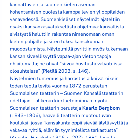
kannattavien ja suomen kielen aseman
kohentamisen puolesta kamppailevien ylioppilaiden
vanavedessä. Suomenkieliset näytelmät ajateltiin
osaksi kansankasvatuksellista ohjelmaa: kansallista
sivistystä haluttiin rakentaa nimenomaan oman
kielen pohjalle ja siten tukea kansakunnan
muodostumista. Näytelmillä pyrittiin myös tukemaan
kansan siveellisyyttä vapaa-ajan vieton tapoja
ohjailemalla; ne olivat ”siivoa huvitusta valvotuissa
olosuhteissa” (Pietilä 2003, s. 146).
Näytelmien tuntemus ja harrastus alkoivat oikein
toden teolla levitä vuonna 1872 perustetun
Suomalaisen teatterin – Suomen Kansallisteatterin
edeltäjän – ahkeran kiertuetoiminnan myötä.
Suomalaisen teatterin perustaja
Kaarlo Bergbom
(1843–1906), haaveili teatterin muotoutuvan
kouluksi, jossa ”kansakunta oppii sievää älyllisyyttä ja
vakavaa ryhtiä, elämän tyynimielistä tarkastusta”
(Aspelin-Haapkylä 1906, s. 207). 1880-luvulle