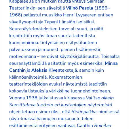
Kappaleella on mutkan kautta yhteys Saimaan
Teatteriinkin: sen säveltäjä
Väinö Pesola
(1886–
1966) paljastui muusikko Henri Lyysaaren entisen
sävellysopettaja Tapani Länsiön isoisäksi.
Seuranäytelmätekstien tarve oli suuri, ja niitä
kirjoitettiin myös ilman suurta taiteellista
kunnianhimoa: tietynlaisen esitystilanteen
palvelukseen ja monesti pienen lisätienestin
motivoimana – ne olivat käyttökirjallisuutta. Toisaalta
seuranäyttämöillä esitettiin myös esimerkiksi
Minna
Canthin
ja
Aleksis Kiven
tekstejä, samoin kuin
käännösnäytelmiä. Kokemattomien
teatterintekijöiden avuksi näytelmistä laadittiin
kokoavia listauksia värikkäine luonnehdintoineen.
Vuonna 1938 julkaistussa kirjasessa
Valitse oikein.
Suositteleva luettelo eri kustantajien näytelmistä
ohjeistetaan esimerkiksi, että
Ristinpaikka
-nimisessä
näytelmässä haamujen mukanaolo tekee
esittämisestä erityisen vaativaa. Canthin
Roinilan