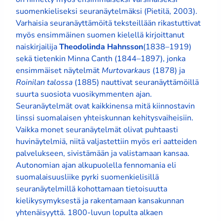
suomenkieliseksi seuranäytelmäksi (Pietilä, 2003).
Varhaisia seuranäyttämöitä teksteillään rikastuttivat
myös ensimmäinen suomen kielellä kirjoittanut
naiskirjailija
Theodolinda Hahnsson
(1838–1919)
sekä tietenkin Minna Canth (1844–1897), jonka
ensimmäiset näytelmät
Murtovarkaus
(1878) ja
Roinilan talossa
(1885) nauttivat seuranäyttämöillä
suurta suosiota vuosikymmenten ajan.
Seuranäytelmät ovat kaikkinensa mitä kiinnostavin
linssi suomalaisen yhteiskunnan kehitysvaiheisiin.
Vaikka monet seuranäytelmät olivat puhtaasti
huvinäytelmiä, niitä valjastettiin myös eri aatteiden
palvelukseen, sivistämään ja valistamaan kansaa.
Autonomian ajan alkupuolella fennomania eli
suomalaisuusliike pyrki suomenkielisillä
seuranäytelmillä kohottamaan tietoisuutta
kielikysymyksestä ja rakentamaan kansakunnan
yhtenäisyyttä. 1800-luvun lopulta alkaen