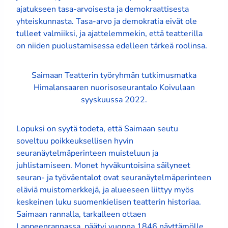
ajatukseen tasa-arvoisesta ja demokraattisesta
yhteiskunnasta. Tasa-arvo ja demokratia eivät ole
tulleet valmiiksi, ja ajattelemmekin, että teatterilla
on niiden puolustamisessa edelleen tärkeä roolinsa.
Saimaan Teatterin työryhmän tutkimusmatka
Himalansaaren nuorisoseurantalo Koivulaan
syyskuussa 2022.
Lopuksi on syytä todeta, että Saimaan seutu
soveltuu poikkeuksellisen hyvin
seuranäytelmäperinteen muisteluun ja
juhlistamiseen. Monet hyväkuntoisina säilyneet
seuran- ja työväentalot ovat seuranäytelmäperinteen
eläviä muistomerkkejä, ja alueeseen liittyy myös
keskeinen luku suomenkielisen teatterin historiaa.
Saimaan rannalla, tarkalleen ottaen
Lappeenrannassa, päätyi vuonna 1846 näyttämölle