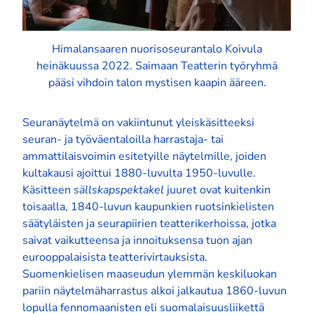
Himalansaaren nuorisoseurantalo Koivula
heinäkuussa 2022. Saimaan Teatterin työryhmä
pääsi vihdoin talon mystisen kaapin ääreen.
Seuranäytelmä on vakiintunut yleiskäsitteeksi
seuran- ja työväentaloilla harrastaja- tai
ammattilaisvoimin esitetyille näytelmille, joiden
kultakausi ajoittui 1880-luvulta 1950-luvulle.
Käsitteen
sällskapspektakel
juuret ovat kuitenkin
toisaalla, 1840-luvun kaupunkien ruotsinkielisten
säätyläisten ja seurapiirien teatterikerhoissa, jotka
saivat vaikutteensa ja innoituksensa tuon ajan
eurooppalaisista teatterivirtauksista.
Suomenkielisen maaseudun ylemmän keskiluokan
pariin näytelmäharrastus alkoi jalkautua 1860-luvun
lopulla fennomaanisten eli suomalaisuusliikettä