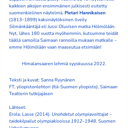
kaikkien aikojen ensimmäinen julkisesti esitetty
suomenkielinen näytelmä,
Pietari Hannikaisen
(1813–1899) kaksinäytöksinen ilveily
Silmänkääntäjä eli Jussi Oluvisen matka Hölmölään
.
Nyt, lähes 180 vuotta myöhemmin, kutsumme teidät
täällä samoilla Saimaan rannoilla mukaan matkalle –
emme Hölmölään vaan maaseutua etsimään!
Himalansaaren lehmiä syyskuussa 2022.
Teksti ja kuvat: Sanna Ryynänen
FT, yliopistonlehtori (Itä-Suomen yliopisto), Saimaan
Teatterin tutkijajäsen
Lähteet:
Erola, Lasse (2014).
Unohdetut olympiavoittajat –
taidekilpailut olympiakisoissa 1912–1948
. Suomen
Urheilumuseo.