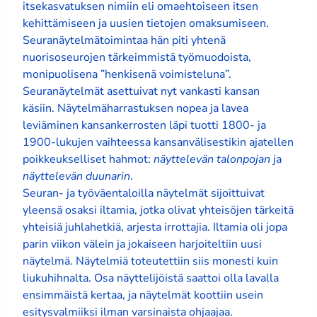
itsekasvatuksen nimiin eli omaehtoiseen itsen
kehittämiseen ja uusien tietojen omaksumiseen.
Seuranäytelmätoimintaa hän piti yhtenä
nuorisoseurojen tärkeimmistä työmuodoista,
monipuolisena ”henkisenä voimisteluna”.
Seuranäytelmät asettuivat nyt vankasti kansan
käsiin. Näytelmäharrastuksen nopea ja lavea
leviäminen kansankerrosten läpi tuotti 1800- ja
1900-lukujen vaihteessa kansanvälisestikin ajatellen
poikkeukselliset hahmot:
näyttelevän talonpojan
ja
näyttelevän duunarin
.
Seuran- ja työväentaloilla näytelmät sijoittuivat
yleensä osaksi iltamia, jotka olivat yhteisöjen tärkeitä
yhteisiä juhlahetkiä, arjesta irrottajia. Iltamia oli jopa
parin viikon välein ja jokaiseen harjoiteltiin uusi
näytelmä. Näytelmiä toteutettiin siis monesti kuin
liukuhihnalta. Osa näyttelijöistä saattoi olla lavalla
ensimmäistä kertaa, ja näytelmät koottiin usein
esitysvalmiiksi ilman varsinaista ohjaajaa.